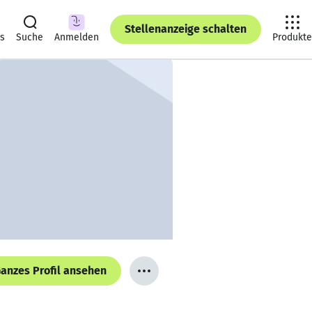
Stellenanzeige schalten
ts
Suche
Anmelden
Produkte
anzes Profil ansehen