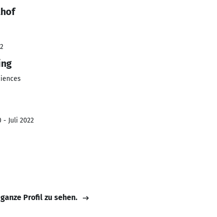
thof
22
ing
ciences
 - Juli 2022
 ganze Profil zu sehen.