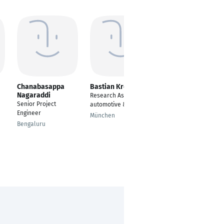
Chanabasappa
Bastian Krey
Samuel Dascalu
Nagaraddi
Research Assistant
Project Lead Engineer
Senior Project
automotive & energie
Arhitecture LAS
Engineer
München
Vienna
Bengaluru