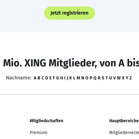
Jetzt registrieren
 Mio. XING Mitglieder, von A bi
Nachname:
A
B
C
D
E
F
G
H
I
J
K
L
M
N
O
P
Q
R
S
T
U
V
W
X
Y
Z
Mitgliedschaften
Hauptbereiche
Premium
Mitgliederverz