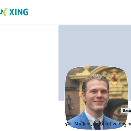
Mick Straathof
Basi
Student, Automotive engine