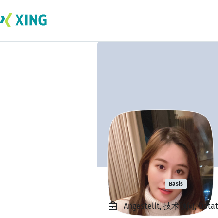
Mike Fox
Basis
Angestellt, 技术顾问, Datata