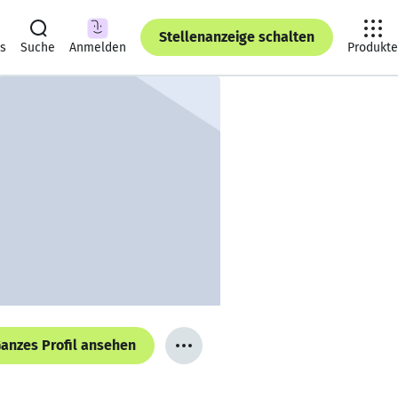
Stellenanzeige schalten
ts
Suche
Anmelden
Produkte
anzes Profil ansehen