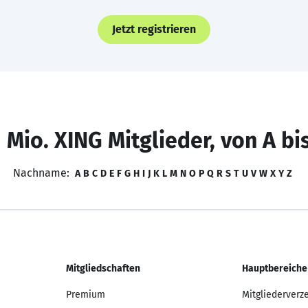
Jetzt registrieren
 Mio. XING Mitglieder, von A bi
Nachname:
A
B
C
D
E
F
G
H
I
J
K
L
M
N
O
P
Q
R
S
T
U
V
W
X
Y
Z
Mitgliedschaften
Hauptbereiche
Premium
Mitgliederverz