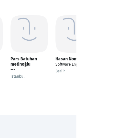
Pars Batuhan
Hasan Noman
Jayesh Kumbhar
metinoğlu
Software Engineering
Project Trainee
---
Berlin
Magdeburg
Istanbul