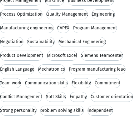
Project Management
MS Office
Business Development
Process Optimization
Quality Management
Engineering
Manufacturing engineering
CAPEX
Program Management
Negotiation
Sustainability
Mechanical Engineering
Product Development
Microsoft Excel
Siemens Teamcenter
English Language
Mechatronics
Program manufacturing lead
Team work
Communication skills
Flexibility
Commitment
Conflict Management
Soft Skills
Empathy
Customer orientation
Strong personality
problem solving skills
independent