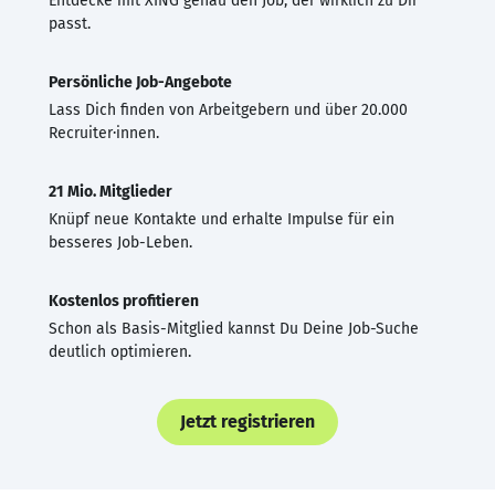
Entdecke mit XING genau den Job, der wirklich zu Dir
passt.
Persönliche Job-Angebote
Lass Dich finden von Arbeitgebern und über 20.000
Recruiter·innen.
21 Mio. Mitglieder
Knüpf neue Kontakte und erhalte Impulse für ein
besseres Job-Leben.
Kostenlos profitieren
Schon als Basis-Mitglied kannst Du Deine Job-Suche
deutlich optimieren.
Jetzt registrieren