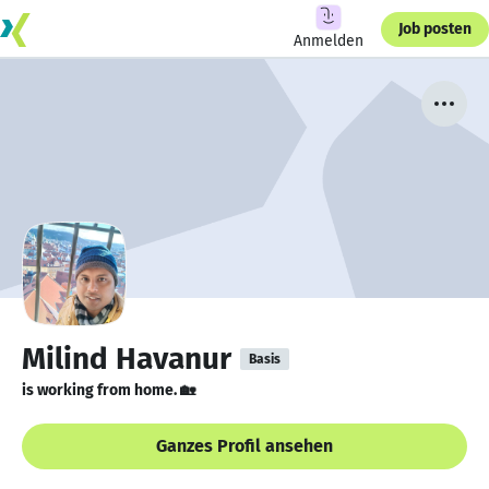
Job posten
Anmelden
Milind Havanur
Basis
is working from home. 🏡
Ganzes Profil ansehen