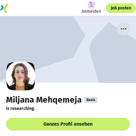
Job posten
Anmelden
Miljana Mehqemeja
Basis
is researching.
Ganzes Profil ansehen