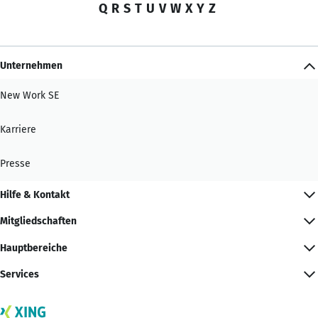
Q
R
S
T
U
V
W
X
Y
Z
Unternehmen
New Work SE
Karriere
Presse
Hilfe & Kontakt
Mitgliedschaften
Hauptbereiche
Services