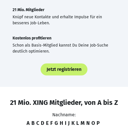
21 Mio. Mitglieder
Knüpf neue Kontakte und erhalte Impulse für ein
besseres Job-Leben.
Kostenlos profitieren
Schon als Basis-Mitglied kannst Du Deine Job-Suche
deutlich optimieren.
Jetzt registrieren
21 Mio. XING Mitglieder, von A bis Z
Nachname:
A
B
C
D
E
F
G
H
I
J
K
L
M
N
O
P