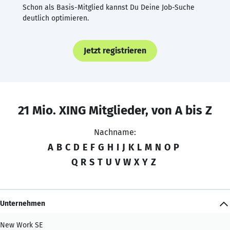
Schon als Basis-Mitglied kannst Du Deine Job-Suche
deutlich optimieren.
Jetzt registrieren
21 Mio. XING Mitglieder, von A bis Z
Nachname:
A
B
C
D
E
F
G
H
I
J
K
L
M
N
O
P
Q
R
S
T
U
V
W
X
Y
Z
Unternehmen
New Work SE