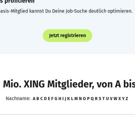
s profitieren
asis-Mitglied kannst Du Deine Job-Suche deutlich optimieren.
Jetzt registrieren
 Mio. XING Mitglieder, von A bi
Nachname:
A
B
C
D
E
F
G
H
I
J
K
L
M
N
O
P
Q
R
S
T
U
V
W
X
Y
Z