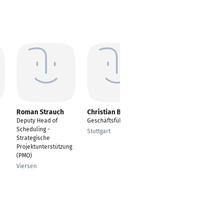
Roman Strauch
Christian Benkner
Marcel Alexander
Larsen
Deputy Head of
Geschäftsführer
Seniorberater
Scheduling -
Stuttgart
Finanzen/Investment
Strategische
Projektunterstützung
Hamburg
(PMO)
Viersen