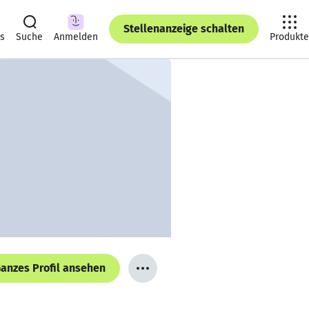
Stellenanzeige schalten
ts
Suche
Anmelden
Produkte
anzes Profil ansehen