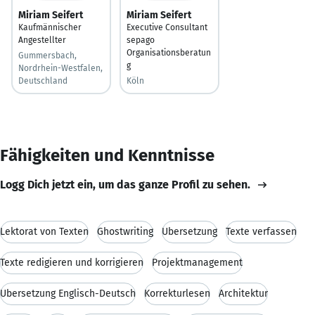
Miriam Seifert
Miriam Seifert
Kaufmännischer
Executive Consultant
Angestellter
sepago
Organisationsberatun
Gummersbach,
g
Nordrhein-Westfalen,
Deutschland
Köln
Fähigkeiten und Kenntnisse
Logg Dich jetzt ein, um das ganze Profil zu sehen.
Lektorat von Texten
Ghostwriting
Übersetzung
Texte verfassen
Texte redigieren und korrigieren
Projektmanagement
Übersetzung Englisch-Deutsch
Korrekturlesen
Architektur