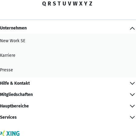
Q
R
S
T
U
V
W
X
Y
Z
Unternehmen
New Work SE
Karriere
Presse
Hilfe & Kontakt
Mitgliedschaften
Hauptbereiche
Services