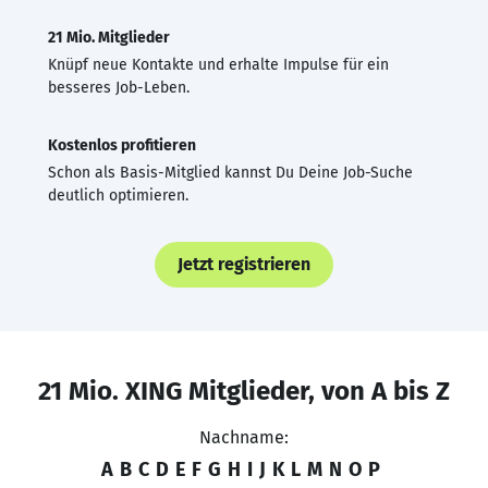
21 Mio. Mitglieder
Knüpf neue Kontakte und erhalte Impulse für ein
besseres Job-Leben.
Kostenlos profitieren
Schon als Basis-Mitglied kannst Du Deine Job-Suche
deutlich optimieren.
Jetzt registrieren
21 Mio. XING Mitglieder, von A bis Z
Nachname:
A
B
C
D
E
F
G
H
I
J
K
L
M
N
O
P