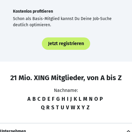
Kostenlos profitieren
Schon als Basis-Mitglied kannst Du Deine Job-Suche
deutlich optimieren.
Jetzt registrieren
21 Mio. XING Mitglieder, von A bis Z
Nachname:
A
B
C
D
E
F
G
H
I
J
K
L
M
N
O
P
Q
R
S
T
U
V
W
X
Y
Z
Unternehmen