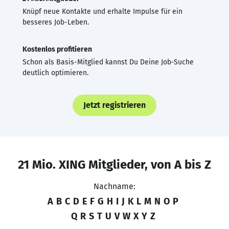
Knüpf neue Kontakte und erhalte Impulse für ein
besseres Job-Leben.
Kostenlos profitieren
Schon als Basis-Mitglied kannst Du Deine Job-Suche
deutlich optimieren.
Jetzt registrieren
21 Mio. XING Mitglieder, von A bis Z
Nachname:
A
B
C
D
E
F
G
H
I
J
K
L
M
N
O
P
Q
R
S
T
U
V
W
X
Y
Z