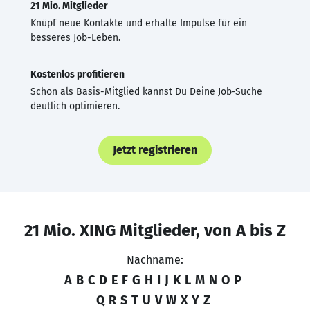
21 Mio. Mitglieder
Knüpf neue Kontakte und erhalte Impulse für ein
besseres Job-Leben.
Kostenlos profitieren
Schon als Basis-Mitglied kannst Du Deine Job-Suche
deutlich optimieren.
Jetzt registrieren
21 Mio. XING Mitglieder, von A bis Z
Nachname:
A
B
C
D
E
F
G
H
I
J
K
L
M
N
O
P
Q
R
S
T
U
V
W
X
Y
Z