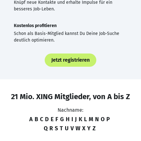
Knüpf neue Kontakte und erhalte Impulse für ein
besseres Job-Leben.
Kostenlos profitieren
Schon als Basis-Mitglied kannst Du Deine Job-Suche
deutlich optimieren.
Jetzt registrieren
21 Mio. XING Mitglieder, von A bis Z
Nachname:
A
B
C
D
E
F
G
H
I
J
K
L
M
N
O
P
Q
R
S
T
U
V
W
X
Y
Z