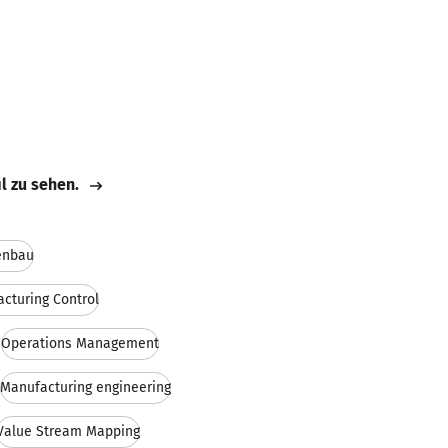
il zu sehen.
enbau
cturing Control
Operations Management
Manufacturing engineering
Value Stream Mapping