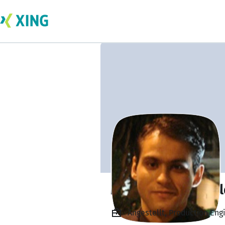
Modather Salahel
Angestellt, Production Eng