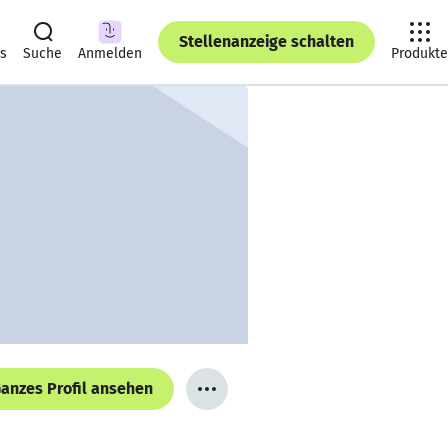
Stellenanzeige schalten
ts
Suche
Anmelden
Produkte
anzes Profil ansehen