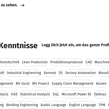
e zu sehen.
Kenntnisse
Logg Dich jetzt ein, um das ganze Prof
tionstechnik
Lean Production
Produktionsprozesse
CAD
Maschin
SAP
Industrial Engineering
German
5S
Factory Automation
Manufa
nagement
MS Excel
MS Project
Supply Chain Management
Kaizen
alysis
HSE
Statistical Analysis
SQL
Microsoft Power BI
Tableau
ng
Welding Engineering
Arabic Language
English Language
TPM