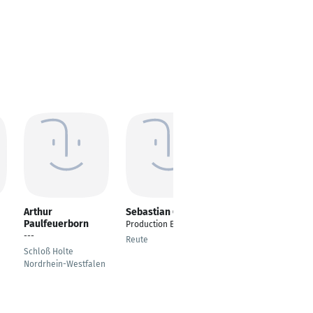
Arthur
Sebastian Grün
Arun Jaiswal
Paulfeuerborn
Production Engineer
Production Engineer
---
Reute
India
Schloß Holte
Nordrhein-Westfalen