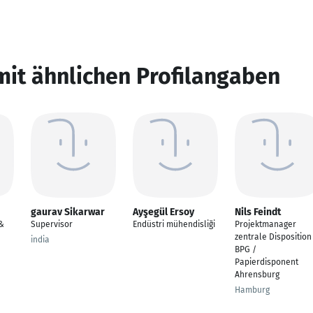
mit ähnlichen Profilangaben
gaurav Sikarwar
Ayşegül Ersoy
Nils Feindt
 &
Supervisor
Endüstri mühendisliği
Projektmanager
zentrale Disposition
india
BPG /
Papierdisponent
Ahrensburg
Hamburg