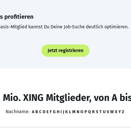
s profitieren
asis-Mitglied kannst Du Deine Job-Suche deutlich optimieren.
Jetzt registrieren
 Mio. XING Mitglieder, von A bi
Nachname:
A
B
C
D
E
F
G
H
I
J
K
L
M
N
O
P
Q
R
S
T
U
V
W
X
Y
Z