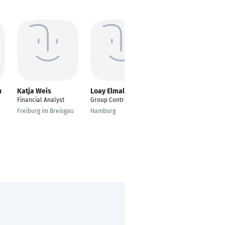
n
Katja Weis
Loay Elmallah
Frank Schröder
Financial Analyst
Group Controller
Controller
Freiburg im Breisgau
Hamburg
Köln