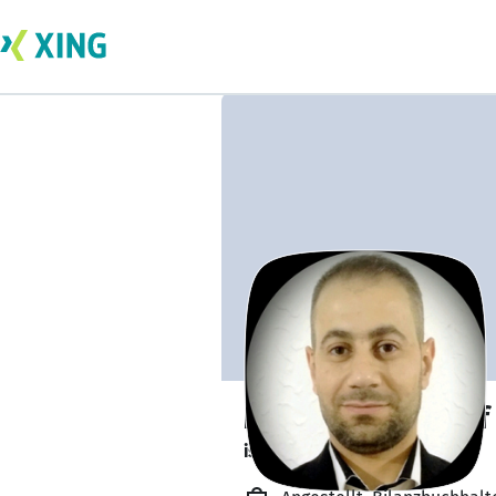
Mohamad Wassof
ist offen für Projekte. 🔎