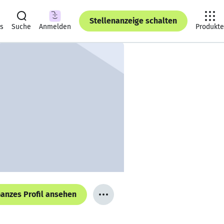
Stellenanzeige schalten
ts
Suche
Anmelden
Produkte
anzes Profil ansehen