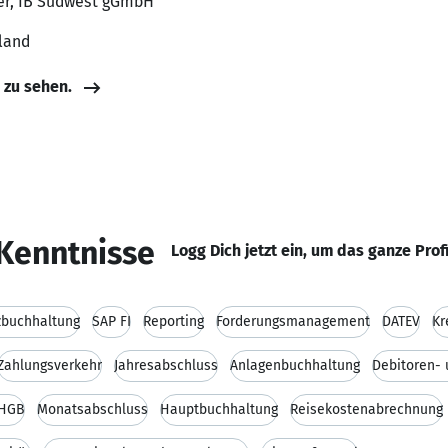
ter, IB Südwest gGmbH
land
e zu sehen.
Kenntnisse
Logg Dich jetzt ein, um das ganze Prof
zbuchhaltung
SAP FI
Reporting
Forderungsmanagement
DATEV
Kr
Zahlungsverkehr
Jahresabschluss
Anlagenbuchhaltung
Debitoren- 
 HGB
Monatsabschluss
Hauptbuchhaltung
Reisekostenabrechnung