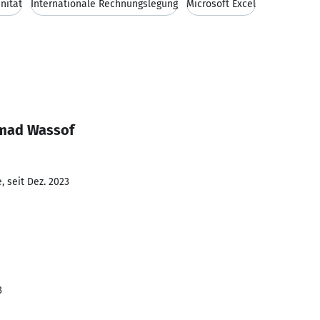
nität
Internationale Rechnungslegung
Microsoft Excel
amad Wassof
 seit Dez. 2023
3