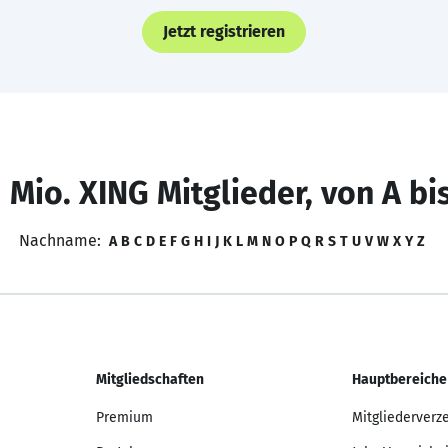
Jetzt registrieren
 Mio. XING Mitglieder, von A bi
Nachname:
A
B
C
D
E
F
G
H
I
J
K
L
M
N
O
P
Q
R
S
T
U
V
W
X
Y
Z
Mitgliedschaften
Hauptbereiche
Premium
Mitgliederverz