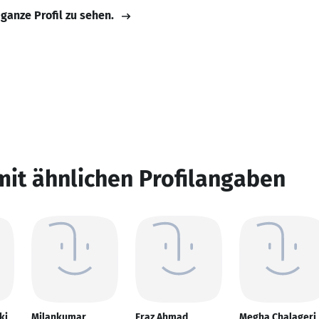
 ganze Profil zu sehen.
mit ähnlichen Profilangaben
ki
Milankumar
Fraz Ahmad
Megha Chalageri