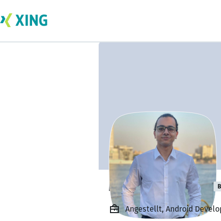
Mohamed Allam
B
Angestellt, Android Develo