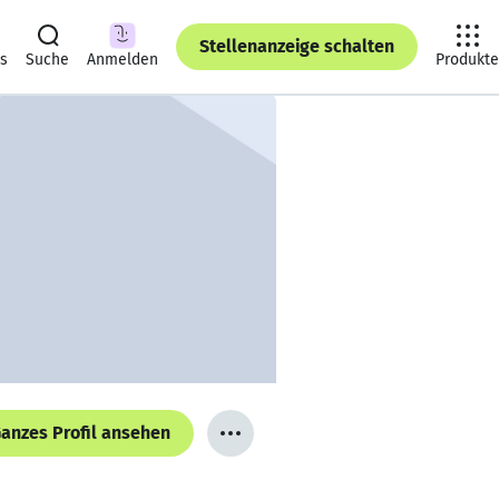
Stellenanzeige schalten
ts
Suche
Anmelden
Produkte
anzes Profil ansehen