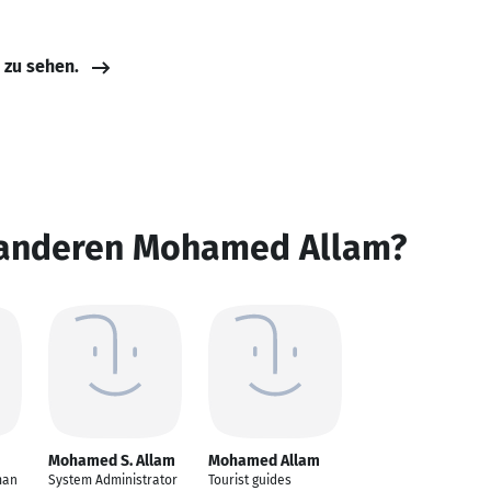
e zu sehen.
 anderen Mohamed Allam?
Mohamed S. Allam
Mohamed Allam
man
System Administrator
Tourist guides