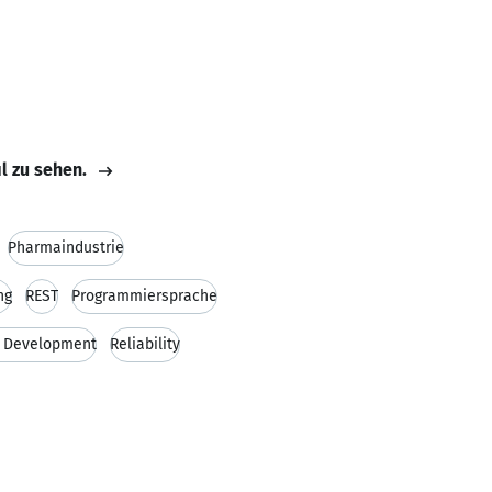
il zu sehen.
Pharmaindustrie
ng
REST
Programmiersprache
e Development
Reliability