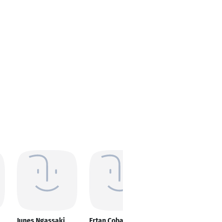
Junes Ngassaki
Ertan Çoban
Jindrich Jindrich