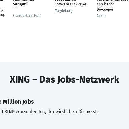
Sangani
Software Entwickler
Application
---
ty
Developer
Magdeburg
roup
Frankfurt am Main
Berlin
XING – Das Jobs-Netzwerk
 Million Jobs
t XING genau den Job, der wirklich zu Dir passt.