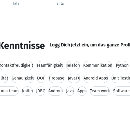
Talā
Tanta
Kenntnisse
Logg Dich jetzt ein, um das ganze Prof
Kontaktfreudigkeit
Teamfähigkeit
Telefon
Kommunikation
Python
lität
Genauigkeit
OOP
Firebase
JavaFX
Android Apps
Unit Testi
 in a team
Kotlin
JDBC
Android
Java
Apps
Team work
Softwar