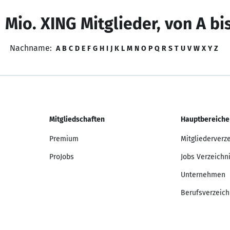
 Mio. XING Mitglieder, von A bi
Nachname:
A
B
C
D
E
F
G
H
I
J
K
L
M
N
O
P
Q
R
S
T
U
V
W
X
Y
Z
Mitgliedschaften
Hauptbereiche
Premium
Mitgliederverz
ProJobs
Jobs Verzeichn
Unternehmen
Berufsverzeich