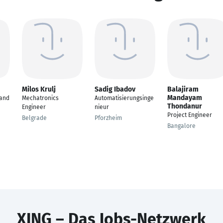
Milos Krulj
Sadig Ibadov
Balajiram
Mandayam
 and
Mechatronics
Automatisierungsinge
Thondanur
Engineer
nieur
Project Engineer
Belgrade
Pforzheim
Bangalore
XING – Das Jobs-Netzwerk