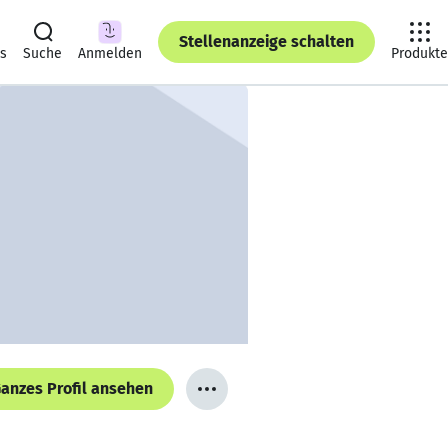
Stellenanzeige schalten
ts
Suche
Anmelden
Produkte
anzes Profil ansehen