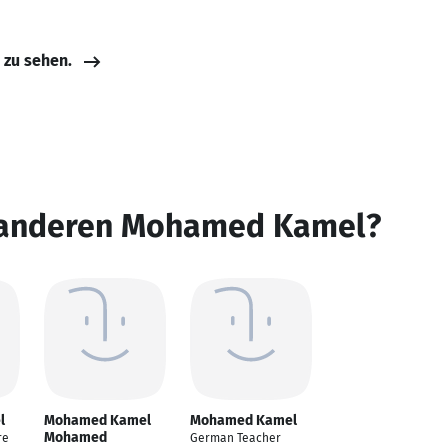
e zu sehen.
n anderen Mohamed Kamel?
l
Mohamed Kamel
Mohamed Kamel
Mohamed
re
German Teacher