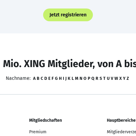
Jetzt registrieren
 Mio. XING Mitglieder, von A bi
Nachname:
A
B
C
D
E
F
G
H
I
J
K
L
M
N
O
P
Q
R
S
T
U
V
W
X
Y
Z
Mitgliedschaften
Hauptbereiche
Premium
Mitgliederverz