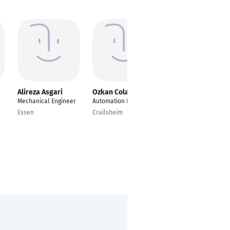
Alireza Asgari
Ozkan Colak
Mohsen Salmani
Mechanical Engineer
Automation Engineer
Automatisierungstech
nicher und SPS-
Essen
Crailsheim
Programmierer
Teheran