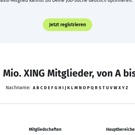
asis-Mitglied kannst Du Deine Job-Suche deutlich optimieren.
Jetzt registrieren
 Mio. XING Mitglieder, von A bi
Nachname:
A
B
C
D
E
F
G
H
I
J
K
L
M
N
O
P
Q
R
S
T
U
V
W
X
Y
Z
Mitgliedschaften
Hauptbereiche