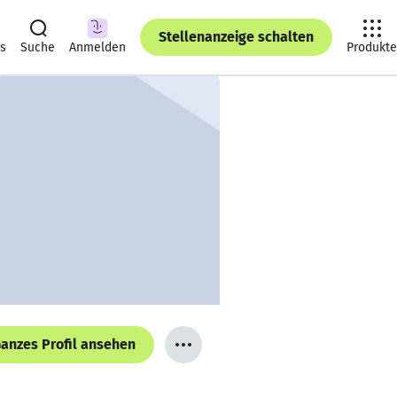
Stellenanzeige schalten
ts
Suche
Anmelden
Produkte
anzes Profil ansehen