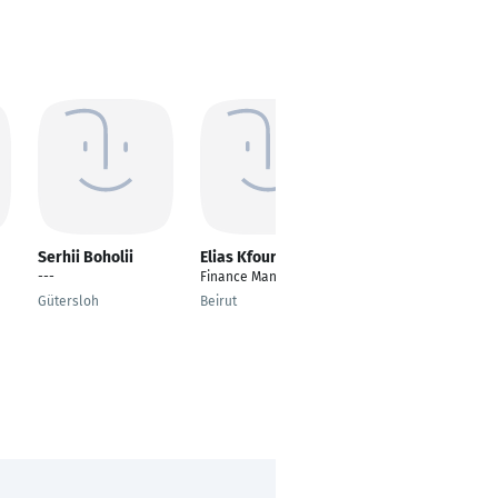
Serhii Boholii
Elias Kfoury
Andrew Bork
---
Finance Manager
Postman
Gütersloh
Beirut
Babenhausen