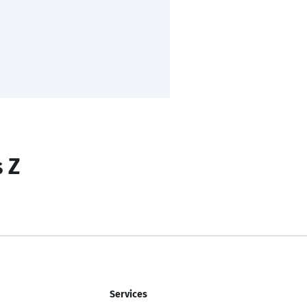
s Z
Services