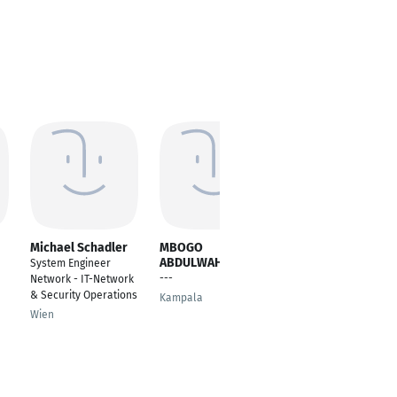
Michael Schadler
MBOGO
Kamil Mustafa
ABDULWAHABU
System Engineer
Network Security
---
Network - IT-Network
Specialist
& Security Operations
Kampala
Abu Dhabi
Wien