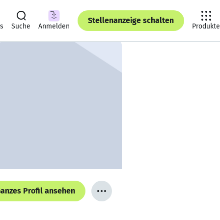
Stellenanzeige schalten
ts
Suche
Anmelden
Produkte
anzes Profil ansehen