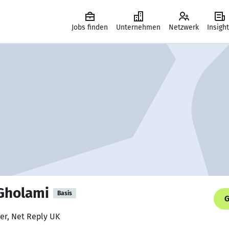
Jobs finden
Unternehmen
Netzwerk
Insigh
holami
Basis
G
er, Net Reply UK