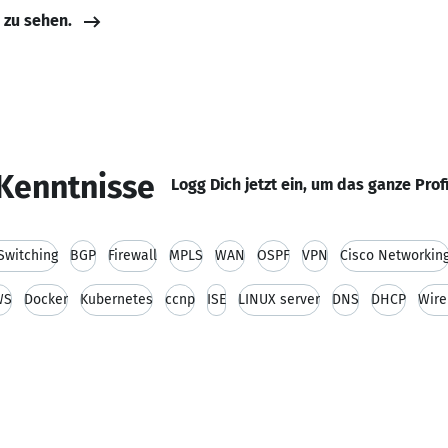
e zu sehen.
Kenntnisse
Logg Dich jetzt ein, um das ganze Prof
Switching
BGP
Firewall
MPLS
WAN
OSPF
VPN
Cisco Networkin
WS
Docker
Kubernetes
ccnp
ISE
LINUX server
DNS
DHCP
Wire