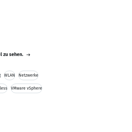
il zu sehen.
g
WLAN
Netzwerke
less
VMware vSphere