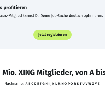
s profitieren
asis-Mitglied kannst Du Deine Job-Suche deutlich optimieren.
Jetzt registrieren
 Mio. XING Mitglieder, von A bi
Nachname:
A
B
C
D
E
F
G
H
I
J
K
L
M
N
O
P
Q
R
S
T
U
V
W
X
Y
Z