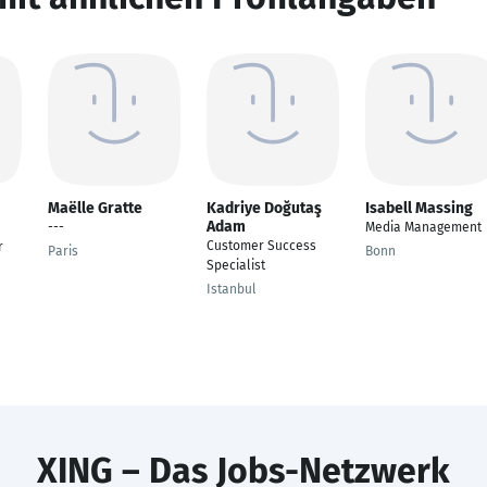
Maëlle Gratte
Kadriye Doğutaş
Isabell Massing
Adam
---
Media Management
Customer Success
r
Paris
Bonn
Specialist
Istanbul
XING – Das Jobs-Netzwerk