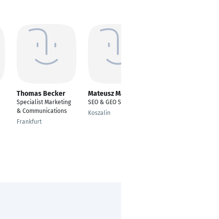
Thomas Becker
Mateusz Maslon
DPO Tech
Specialist Marketing
SEO & GEO Specialist
Digital Marketing
& Communications
Manager
Koszalin
Frankfurt
Đà Nẵng