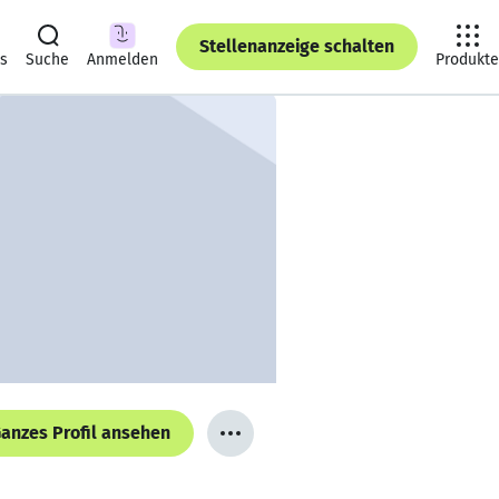
Stellenanzeige schalten
ts
Suche
Anmelden
Produkte
anzes Profil ansehen