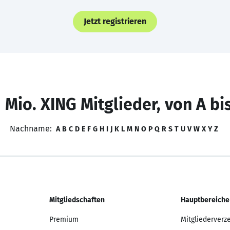
Jetzt registrieren
 Mio. XING Mitglieder, von A bi
Nachname:
A
B
C
D
E
F
G
H
I
J
K
L
M
N
O
P
Q
R
S
T
U
V
W
X
Y
Z
Mitgliedschaften
Hauptbereiche
Premium
Mitgliederverz