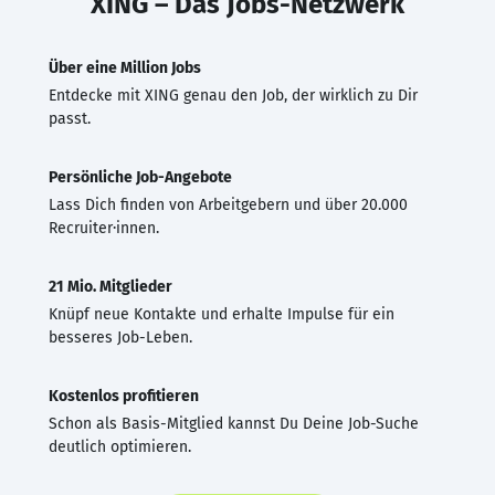
XING – Das Jobs-Netzwerk
Über eine Million Jobs
Entdecke mit XING genau den Job, der wirklich zu Dir
passt.
Persönliche Job-Angebote
Lass Dich finden von Arbeitgebern und über 20.000
Recruiter·innen.
21 Mio. Mitglieder
Knüpf neue Kontakte und erhalte Impulse für ein
besseres Job-Leben.
Kostenlos profitieren
Schon als Basis-Mitglied kannst Du Deine Job-Suche
deutlich optimieren.