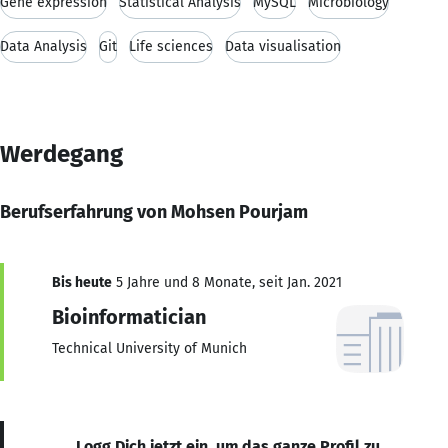
Gene expression
Statistical Analysis
MySQL
Microbiology
Data Analysis
Git
Life sciences
Data visualisation
Werdegang
Berufserfahrung von Mohsen Pourjam
Bis heute
5 Jahre und 8 Monate, seit Jan. 2021
Bioinformatician
Technical University of Munich
Logg Dich jetzt ein, um das ganze Profil zu