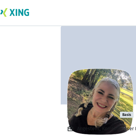
Monica Munn
Basis
Angestellt, Korrekturleser 