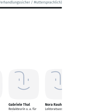
Verhandlungssicher / Muttersprachlich)
Gabriele Thal
Nora Rauh
Anja Poerschke
Redakteurin u. a. für
Lektoratsassistentin
Freie Lektorin (ADM)