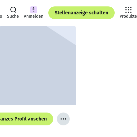
Stellenanzeige schalten
ts
Suche
Anmelden
Produkte
anzes Profil ansehen