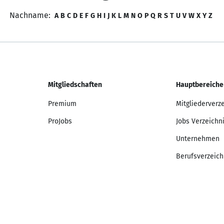
Nachname:
A
B
C
D
E
F
G
H
I
J
K
L
M
N
O
P
Q
R
S
T
U
V
W
X
Y
Z
Mitgliedschaften
Hauptbereiche
Premium
Mitgliederverz
ProJobs
Jobs Verzeichn
Unternehmen
Berufsverzeich