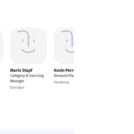
Mario Stapf
Kevin Perry
Stefan Röber
Category & Sourcing
Demand Planner
Production and
Manager
Demand-Planner
Hamburg
Dresden
Köln