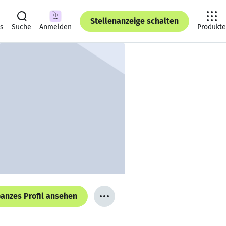
Stellenanzeige schalten
ts
Suche
Anmelden
Produkte
anzes Profil ansehen