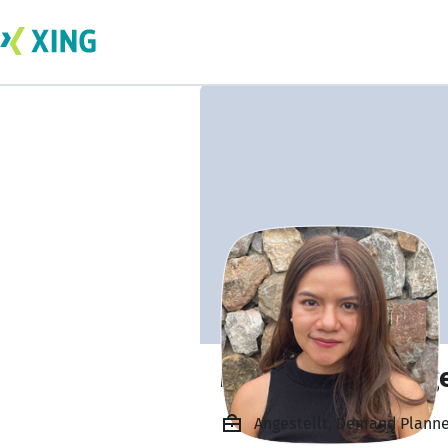
Monsicha Driedig
Angestellt, Demand Planner