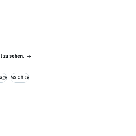
il zu sehen.
uage
MS Office