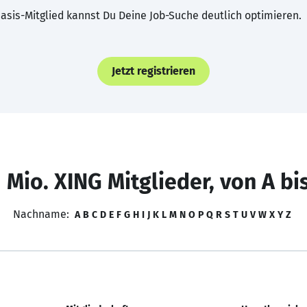
asis-Mitglied kannst Du Deine Job-Suche deutlich optimieren.
Jetzt registrieren
 Mio. XING Mitglieder, von A bi
Nachname:
A
B
C
D
E
F
G
H
I
J
K
L
M
N
O
P
Q
R
S
T
U
V
W
X
Y
Z