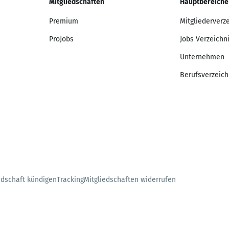
Mitgliedschaften
Hauptbereiche
Premium
Mitgliederverz
ProJobs
Jobs Verzeichn
Unternehmen
Berufsverzeich
edschaft kündigen
Tracking
Mitgliedschaften widerrufen