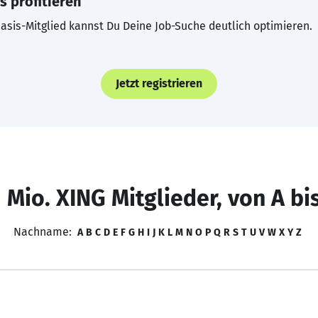
s profitieren
asis-Mitglied kannst Du Deine Job-Suche deutlich optimieren.
Jetzt registrieren
 Mio. XING Mitglieder, von A bi
Nachname:
A
B
C
D
E
F
G
H
I
J
K
L
M
N
O
P
Q
R
S
T
U
V
W
X
Y
Z