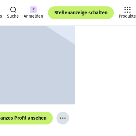
Stellenanzeige schalten
ts
Suche
Anmelden
Produkte
anzes Profil ansehen