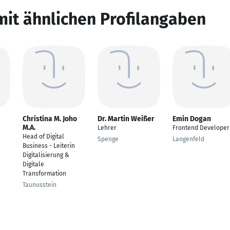
mit ähnlichen Profilangaben
Christina M. Joho
Dr. Martin Weißer
Emin Dogan
M.A.
Lehrer
Frontend Developer
Head of Digital
Spenge
Langenfeld
Business - Leiterin
Digitalisierung &
Digitale
Transformation
Taunusstein