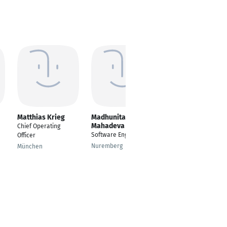
Matthias Krieg
Madhunita
Sandy Schäfgen
Mahadeva
Chief Operating
Leiterin Digitale
Software Engineer
Officer
Medien & IT
Nuremberg
München
Remagen