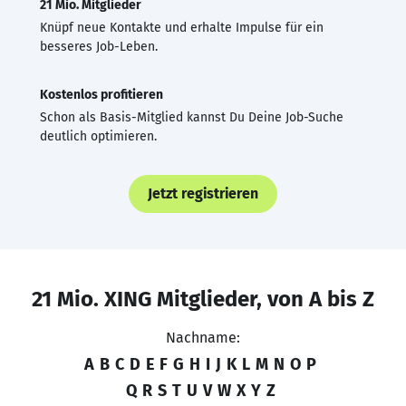
21 Mio. Mitglieder
Knüpf neue Kontakte und erhalte Impulse für ein
besseres Job-Leben.
Kostenlos profitieren
Schon als Basis-Mitglied kannst Du Deine Job-Suche
deutlich optimieren.
Jetzt registrieren
21 Mio. XING Mitglieder, von A bis Z
Nachname:
A
B
C
D
E
F
G
H
I
J
K
L
M
N
O
P
Q
R
S
T
U
V
W
X
Y
Z