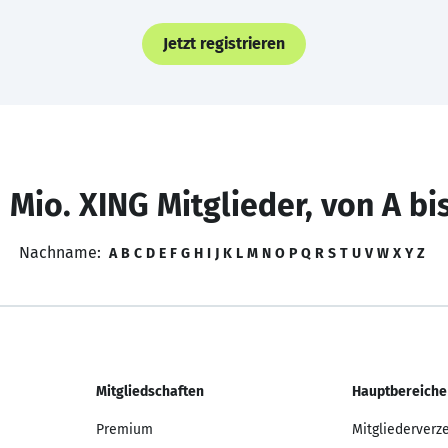
Jetzt registrieren
 Mio. XING Mitglieder, von A bi
Nachname:
A
B
C
D
E
F
G
H
I
J
K
L
M
N
O
P
Q
R
S
T
U
V
W
X
Y
Z
Mitgliedschaften
Hauptbereiche
Premium
Mitgliederverz