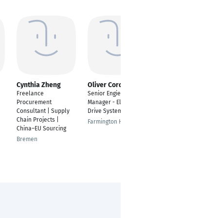
Cynthia Zheng
Oliver Cordes
Ervin Ballkoçi
Freelance
Senior Engieering
Project Manager &
Procurement
Manager - Electric
Telecommunications
Consultant | Supply
Drive Systems
Engineer
Chain Projects |
Farmington Hills
Elbasan
China–EU Sourcing
Bremen