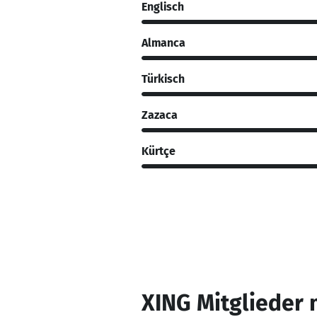
Englisch
Almanca
Türkisch
Zazaca
Kürtçe
XING Mitglieder 