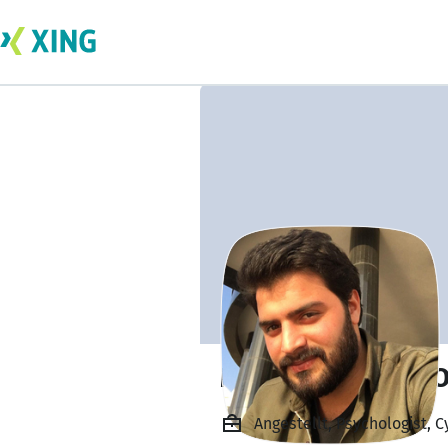
Muammer Civan O
Angestellt, Psychologist, C