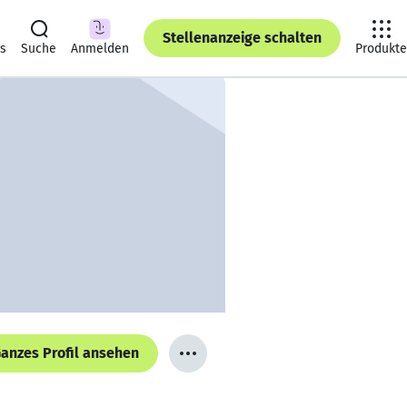
Stellenanzeige schalten
ts
Suche
Anmelden
Produkte
anzes Profil ansehen