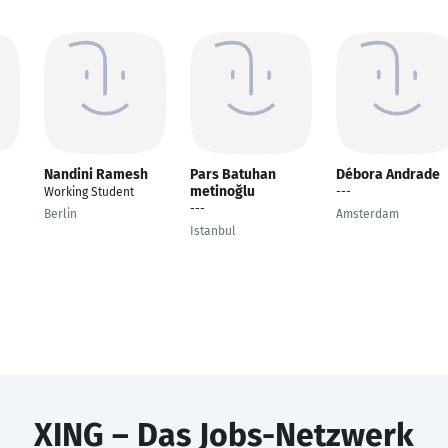
Nandini Ramesh
Pars Batuhan
Débora Andrade
metinoğlu
Working Student
---
---
Berlin
Amsterdam
Istanbul
XING – Das Jobs-Netzwerk