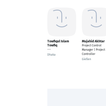
Towfiqul Islam
Mujahid Akhtar
Towfiq
Project Control
---
Manager | Project
Controller
Dhaka
Gießen