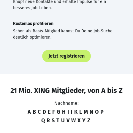
Knüpf neue Kontakte und erhalte Impulse für ein
besseres Job-Leben.
Kostenlos profitieren
Schon als Basis-Mitglied kannst Du Deine Job-Suche
deutlich optimieren.
Jetzt registrieren
21 Mio. XING Mitglieder, von A bis Z
Nachname:
A
B
C
D
E
F
G
H
I
J
K
L
M
N
O
P
Q
R
S
T
U
V
W
X
Y
Z