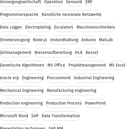
Versorgungswirtschaft
Operation
Sensorik
ERP
Programmiersprache
Künstliche neuronale Netzwerke
Data Logger
Electroplating
Escalators
Maschinenschreiben
Stromerzeugung
Node.js
Instandhaltung
Arduino
MatLab
Zeitmanagement
Wasseraufbereitung
HLK
Kessel
Genetische Algorithmen
MS Office
Projektmanagement
MS Excel
oracle erp
Engineering
Procurement
Industrial Engineering
Mechanical Engineering
Manufacturing engineering
Production engineering
Production Process
PowerPoint
Microsoft Word
SAP
Data Transformation
Presentation techniques
SAP MM