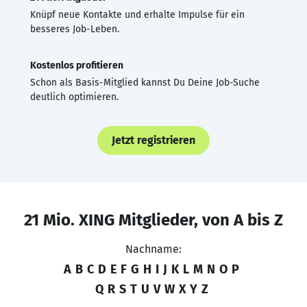
Knüpf neue Kontakte und erhalte Impulse für ein
besseres Job-Leben.
Kostenlos profitieren
Schon als Basis-Mitglied kannst Du Deine Job-Suche
deutlich optimieren.
Jetzt registrieren
21 Mio. XING Mitglieder, von A bis Z
Nachname:
A
B
C
D
E
F
G
H
I
J
K
L
M
N
O
P
Q
R
S
T
U
V
W
X
Y
Z