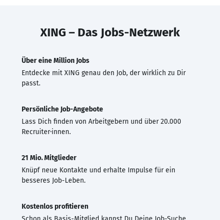
XING – Das Jobs-Netzwerk
Über eine Million Jobs
Entdecke mit XING genau den Job, der wirklich zu Dir
passt.
Persönliche Job-Angebote
Lass Dich finden von Arbeitgebern und über 20.000
Recruiter·innen.
21 Mio. Mitglieder
Knüpf neue Kontakte und erhalte Impulse für ein
besseres Job-Leben.
Kostenlos profitieren
Schon als Basis-Mitglied kannst Du Deine Job-Suche