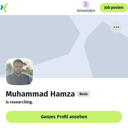
Job posten
Anmelden
Muhammad Hamza
Basis
is researching.
Ganzes Profil ansehen