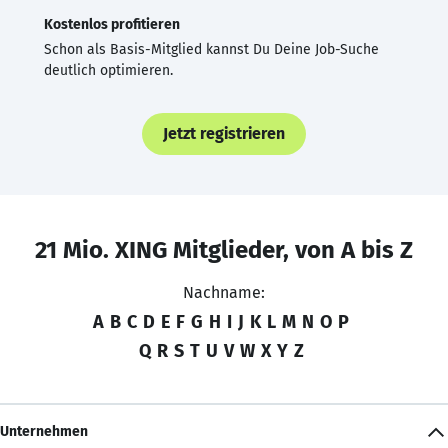
Kostenlos profitieren
Schon als Basis-Mitglied kannst Du Deine Job-Suche
deutlich optimieren.
Jetzt registrieren
21 Mio. XING Mitglieder, von A bis Z
Nachname:
A
B
C
D
E
F
G
H
I
J
K
L
M
N
O
P
Q
R
S
T
U
V
W
X
Y
Z
Unternehmen