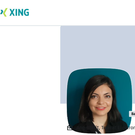
NEGIN Alidoosti
Ba
Angestellt, Tejarat Electron