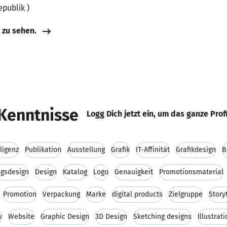
epublik )
e zu sehen.
Kenntnisse
Logg Dich jetzt ein, um das ganze Prof
ligenz
Publikation
Ausstellung
Grafik
IT-Affinität
Grafikdesign
B
gsdesign
Design
Katalog
Logo
Genauigkeit
Promotionsmaterial
Promotion
Verpackung
Marke
digital products
Zielgruppe
Story
v
Website
Graphic Design
3D Design
Sketching designs
Illustrat