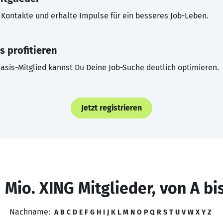
Kontakte und erhalte Impulse für ein besseres Job-Leben.
s profitieren
asis-Mitglied kannst Du Deine Job-Suche deutlich optimieren.
Jetzt registrieren
 Mio. XING Mitglieder, von A bi
Nachname:
A
B
C
D
E
F
G
H
I
J
K
L
M
N
O
P
Q
R
S
T
U
V
W
X
Y
Z