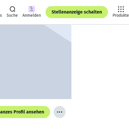
Stellenanzeige schalten
ts
Suche
Anmelden
Produkte
anzes Profil ansehen