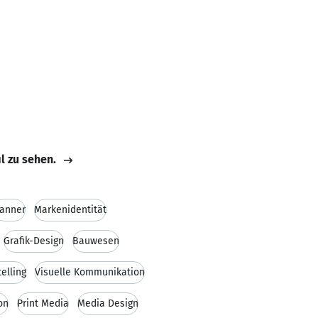
il zu sehen.
anner
Markenidentität
Grafik-Design
Bauwesen
telling
Visuelle Kommunikation
ion
Print Media
Media Design