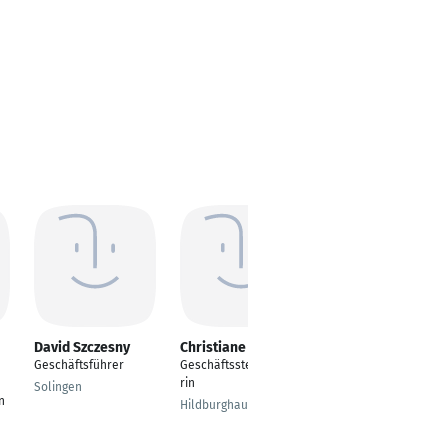
David Szczesny
Christiane König
Stefan Muth
Geschäftsführer
Geschäftsstellenleite
Weiterbildung IT, GIS
rin
& KI
Solingen
n
Hildburghausen
Leipzig