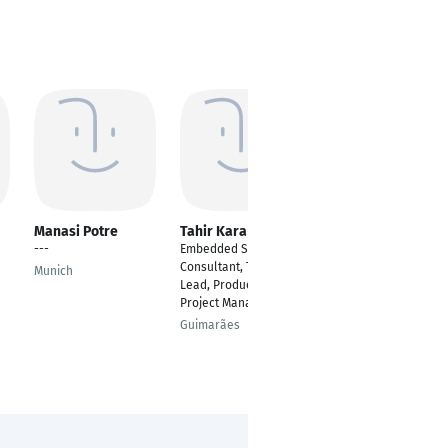
Manasi Potre
Tahir Kara
Vishal Sahana
---
Embedded Systems
---
Consultant, Technical
Munich
Mumbai
Lead, Product Owner,
Project Manager
Guimarães