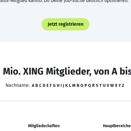
asis-Mitglied kannst Du Deine Job-Suche deutlich optimieren.
Jetzt registrieren
 Mio. XING Mitglieder, von A bi
Nachname:
A
B
C
D
E
F
G
H
I
J
K
L
M
N
O
P
Q
R
S
T
U
V
W
X
Y
Z
Mitgliedschaften
Hauptbereiche