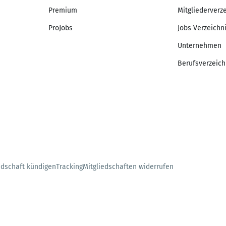
Premium
Mitgliederverz
ProJobs
Jobs Verzeichn
Unternehmen
Berufsverzeich
edschaft kündigen
Tracking
Mitgliedschaften widerrufen