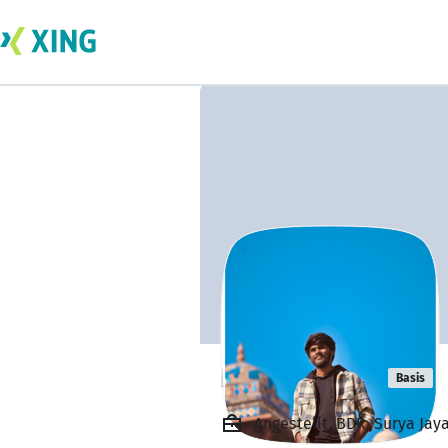
N Jaya Surya
Basis
Angestellt, BDR, Surya Jay