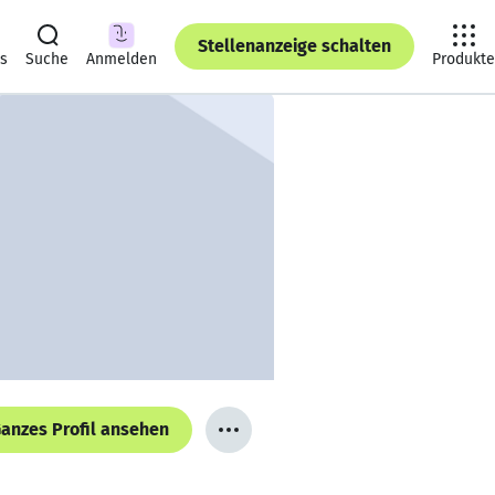
Stellenanzeige schalten
ts
Suche
Anmelden
Produkte
anzes Profil ansehen