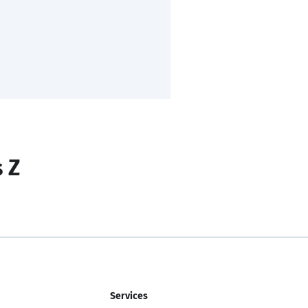
s Z
Services