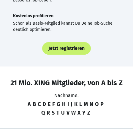
besseres Job-Leben.
Kostenlos profitieren
Schon als Basis-Mitglied kannst Du Deine Job-Suche
deutlich optimieren.
Jetzt registrieren
21 Mio. XING Mitglieder, von A bis Z
Nachname:
A
B
C
D
E
F
G
H
I
J
K
L
M
N
O
P
Q
R
S
T
U
V
W
X
Y
Z