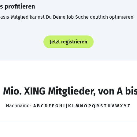
s profitieren
asis-Mitglied kannst Du Deine Job-Suche deutlich optimieren.
Jetzt registrieren
 Mio. XING Mitglieder, von A bi
Nachname:
A
B
C
D
E
F
G
H
I
J
K
L
M
N
O
P
Q
R
S
T
U
V
W
X
Y
Z