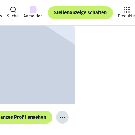
Stellenanzeige schalten
ts
Suche
Anmelden
Produkte
anzes Profil ansehen