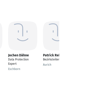
Jochen Dähne
Patrick Rebel
Robert Grünberger
Data Protection
Bezirksleiter
Bankberater
Expert
Aurich
München
Eschborn