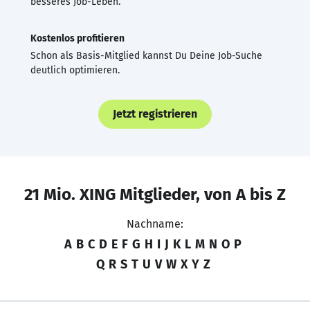
besseres Job-Leben.
Kostenlos profitieren
Schon als Basis-Mitglied kannst Du Deine Job-Suche
deutlich optimieren.
Jetzt registrieren
21 Mio. XING Mitglieder, von A bis Z
Nachname:
A
B
C
D
E
F
G
H
I
J
K
L
M
N
O
P
Q
R
S
T
U
V
W
X
Y
Z