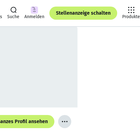
Stellenanzeige schalten
ts
Suche
Anmelden
Produkte
anzes Profil ansehen