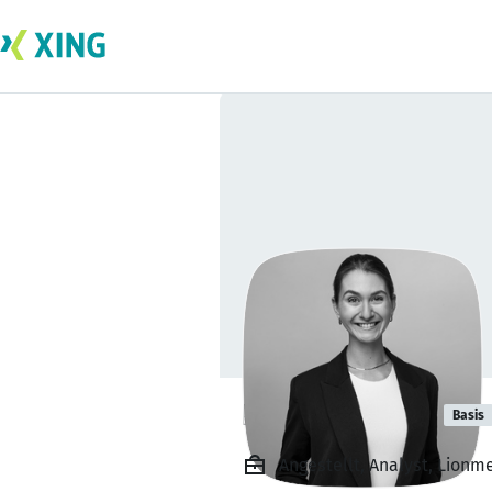
Nadja Woitzik
Basis
Angestellt, Analyst, Lionm