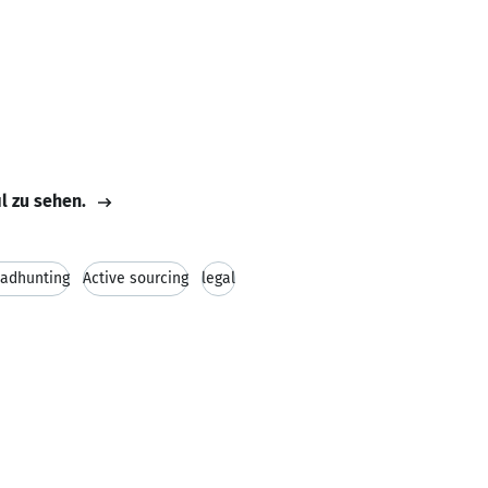
il zu sehen.
adhunting
Active sourcing
legal