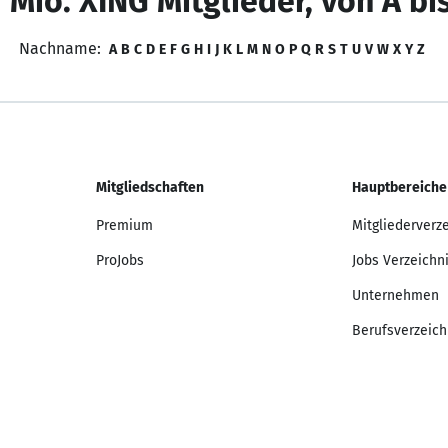
 Mio. XING Mitglieder, von A bi
Nachname:
A
B
C
D
E
F
G
H
I
J
K
L
M
N
O
P
Q
R
S
T
U
V
W
X
Y
Z
Mitgliedschaften
Hauptbereiche
Premium
Mitgliederverz
ProJobs
Jobs Verzeichn
Unternehmen
Berufsverzeich