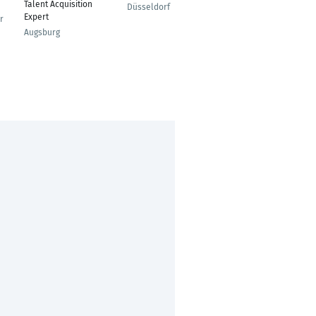
Founder / Active
Talent Acquisition
Düsseldorf
Sourcing Specialist
Expert
r
St.Gallen
Augsburg