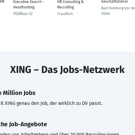
 HR
Geschäftsführer
Executive Search -
HR Consulting &
Headhunting
Recruiting
Bad Homburg vor de
Höhe
Pfäffikon SZ
Frankfurt
XING – Das Jobs-Netzwerk
 Million Jobs
t XING genau den Job, der wirklich zu Dir passt.
che Job-Angebote
inden von Arbeitgebern und über 20.000 Recruiter·innen.