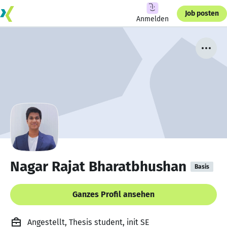
Job posten
Anmelden
Nagar Rajat Bharatbhushan
Basis
Ganzes Profil ansehen
Angestellt, Thesis student, init SE