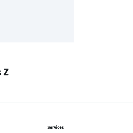
s Z
Services