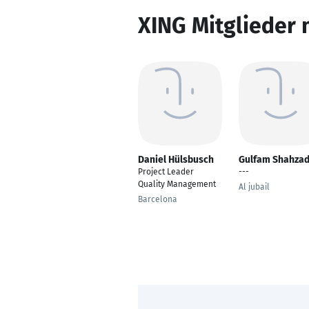
XING Mitglieder 
Daniel Hülsbusch
Gulfam Shahza
Project Leader
---
Quality Management
Al jubail
Barcelona