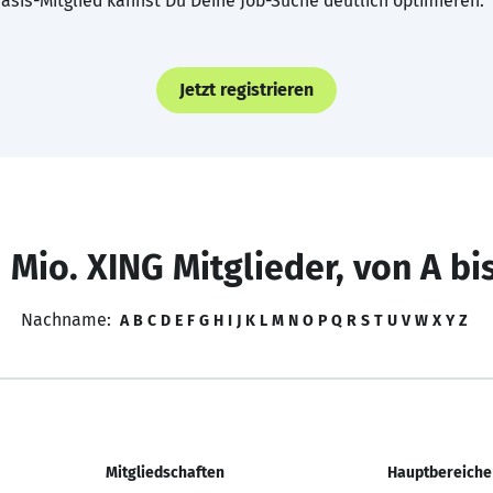
asis-Mitglied kannst Du Deine Job-Suche deutlich optimieren.
Jetzt registrieren
 Mio. XING Mitglieder, von A bi
Nachname:
A
B
C
D
E
F
G
H
I
J
K
L
M
N
O
P
Q
R
S
T
U
V
W
X
Y
Z
Mitgliedschaften
Hauptbereiche