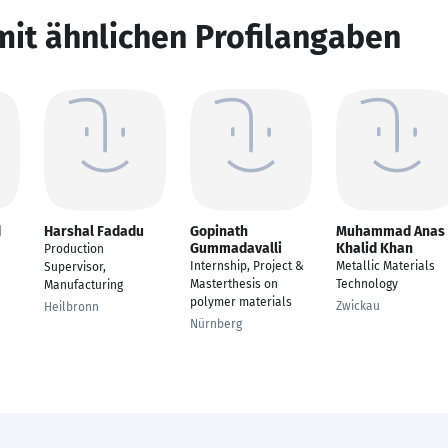
mit ähnlichen Profilangaben
d
Harshal Fadadu
Gopinath
Muhammad Anas
Gummadavalli
Khalid Khan
Production
Internship, Project &
Metallic Materials
Supervisor,
Masterthesis on
Technology
Manufacturing
polymer materials
Zwickau
Heilbronn
Nürnberg