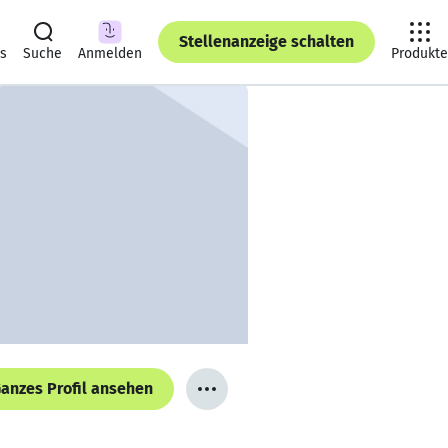
Stellenanzeige schalten
ts
Suche
Anmelden
Produkte
anzes Profil ansehen