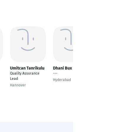
Umitcan Tanrikulu
Dhani Bux
GOUTHAM SANKAR
KRISHNA
Quality Assurance
---
Masterand
Lead
Hyderabad
Magdeburg
Hannover