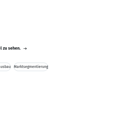
il zu sehen.
ausbau
Marktsegmentierung