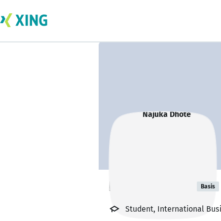
Najuka Dhote
Basis
Student, International Bus