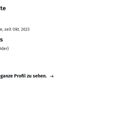
ote
, seit Okt. 2023
ss
Oder)
 ganze Profil zu sehen.