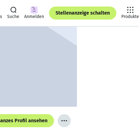
Stellenanzeige schalten
ts
Suche
Anmelden
Produkte
anzes Profil ansehen