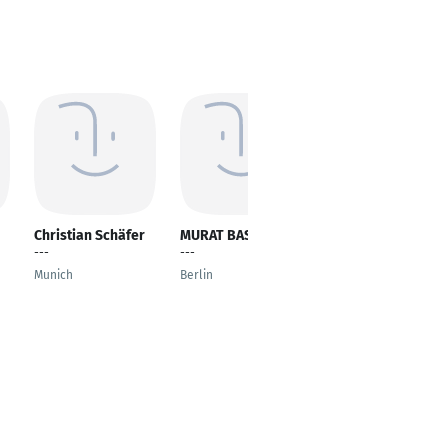
Christian Schäfer
MURAT BASARAN
Tufan Aras
---
---
Projektmanager
Munich
Berlin
Berlin