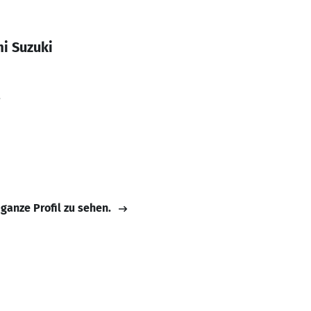
i Suzuki
3
 ganze Profil zu sehen.