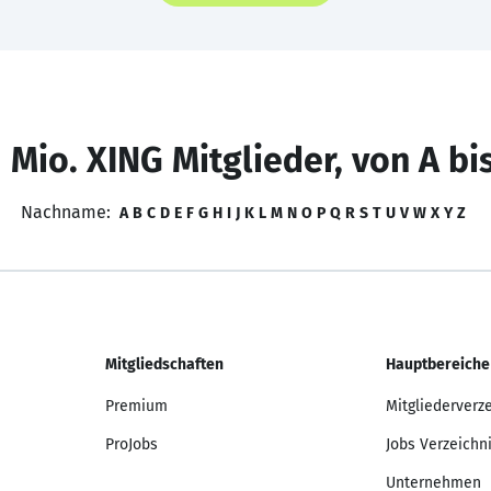
 Mio. XING Mitglieder, von A bi
Nachname:
A
B
C
D
E
F
G
H
I
J
K
L
M
N
O
P
Q
R
S
T
U
V
W
X
Y
Z
Mitgliedschaften
Hauptbereiche
Premium
Mitgliederverz
ProJobs
Jobs Verzeichn
Unternehmen