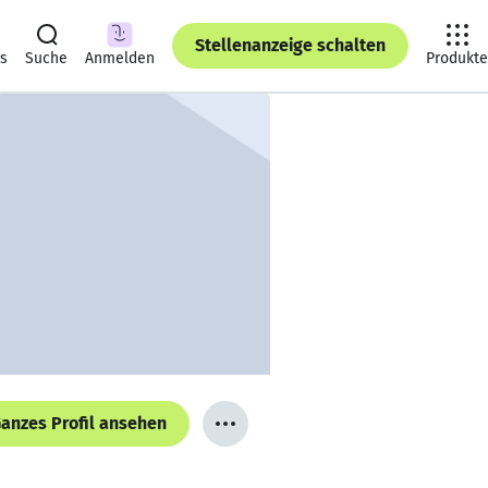
Stellenanzeige schalten
ts
Suche
Anmelden
Produkte
anzes Profil ansehen