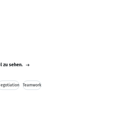
il zu sehen.
egotiation
Teamwork