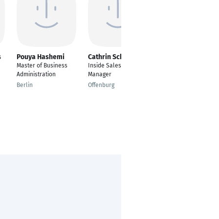
s
Pouya Hashemi
Cathrin Schulz
Fevzi Reyhan
Master of Business
Inside Sales Account
---
Administration
Manager
Bielefeld
Berlin
Offenburg