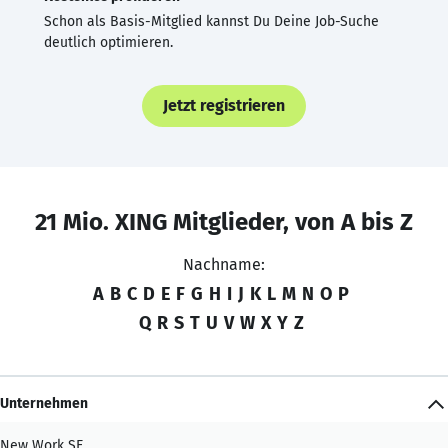
Schon als Basis-Mitglied kannst Du Deine Job-Suche
deutlich optimieren.
Jetzt registrieren
21 Mio. XING Mitglieder, von A bis Z
Nachname:
A
B
C
D
E
F
G
H
I
J
K
L
M
N
O
P
Q
R
S
T
U
V
W
X
Y
Z
Unternehmen
New Work SE