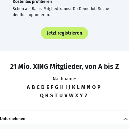
Kostenlos profitieren
Schon als Basis-Mitglied kannst Du Deine Job-Suche
deutlich optimieren.
Jetzt registrieren
21 Mio. XING Mitglieder, von A bis Z
Nachname:
A
B
C
D
E
F
G
H
I
J
K
L
M
N
O
P
Q
R
S
T
U
V
W
X
Y
Z
Unternehmen