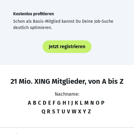
Kostenlos profitieren
Schon als Basis-Mitglied kannst Du Deine Job-Suche
deutlich optimieren.
Jetzt registrieren
21 Mio. XING Mitglieder, von A bis Z
Nachname:
A
B
C
D
E
F
G
H
I
J
K
L
M
N
O
P
Q
R
S
T
U
V
W
X
Y
Z