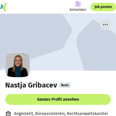
Job posten
Anmelden
Nastja Gribacev
Basis
Ganzes Profil ansehen
Angestellt, Büroassistentin, Rechtsanwaltskanzlei