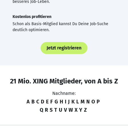
besseres Job-Leben.
Kostenlos profitieren
Schon als Basis-Mitglied kannst Du Deine Job-Suche
deutlich optimieren.
Jetzt registrieren
21 Mio. XING Mitglieder, von A bis Z
Nachname:
A
B
C
D
E
F
G
H
I
J
K
L
M
N
O
P
Q
R
S
T
U
V
W
X
Y
Z