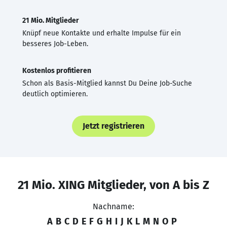
21 Mio. Mitglieder
Knüpf neue Kontakte und erhalte Impulse für ein
besseres Job-Leben.
Kostenlos profitieren
Schon als Basis-Mitglied kannst Du Deine Job-Suche
deutlich optimieren.
Jetzt registrieren
21 Mio. XING Mitglieder, von A bis Z
Nachname:
A
B
C
D
E
F
G
H
I
J
K
L
M
N
O
P