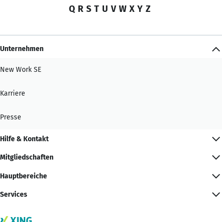
Q
R
S
T
U
V
W
X
Y
Z
Unternehmen
New Work SE
Karriere
Presse
Hilfe & Kontakt
Mitgliedschaften
Hauptbereiche
Services