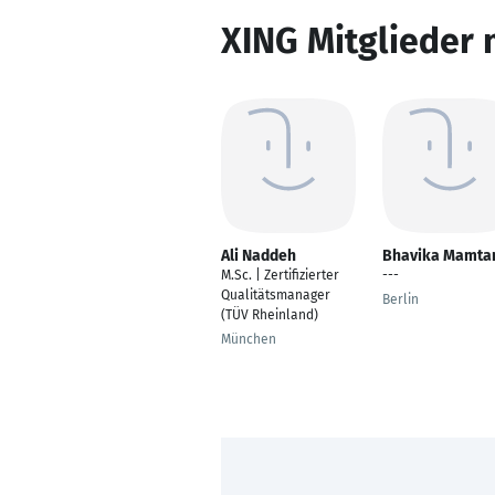
XING Mitglieder 
Ali Naddeh
Bhavika Mamta
M.Sc. | Zertifizierter
---
Qualitätsmanager
Berlin
(TÜV Rheinland)
München