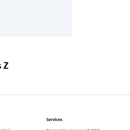
s Z
Services