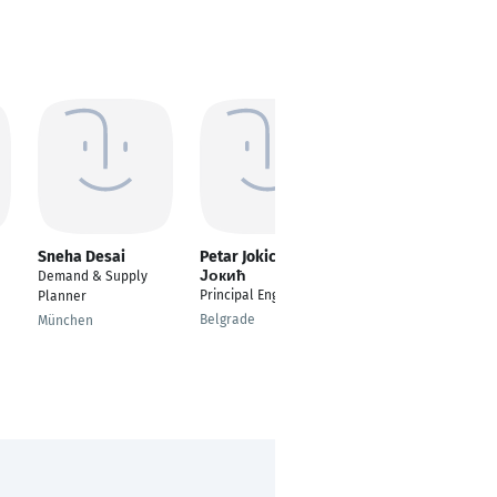
Sneha Desai
Petar Jokic Петар
Sahar Reza
Јокић
Demand & Supply
Vertrieb und
Principal Engineer
Planner
Projektassistentin
Belgrade
München
Hamburg