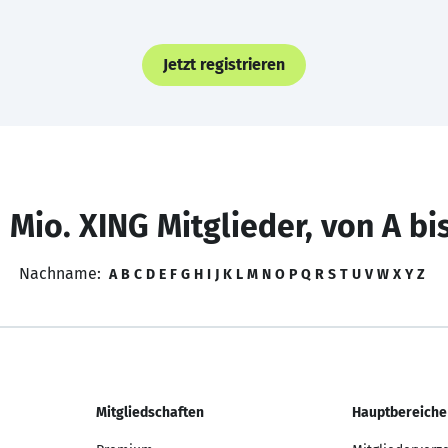
Jetzt registrieren
 Mio. XING Mitglieder, von A bi
Nachname:
A
B
C
D
E
F
G
H
I
J
K
L
M
N
O
P
Q
R
S
T
U
V
W
X
Y
Z
Mitgliedschaften
Hauptbereiche