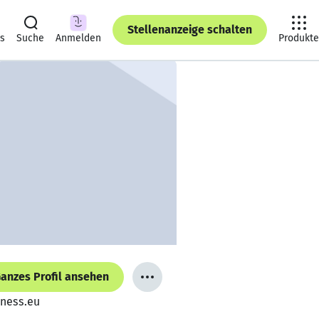
Stellenanzeige schalten
ts
Suche
Anmelden
Produkte
anzes Profil ansehen
iness.eu