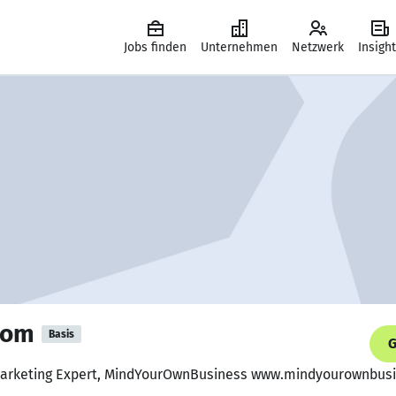
Jobs finden
Unternehmen
Netzwerk
Insigh
kom
Basis
G
 Marketing Expert, MindYourOwnBusiness www.mindyourownbus