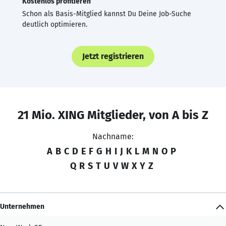
Kostenlos profitieren
Schon als Basis-Mitglied kannst Du Deine Job-Suche
deutlich optimieren.
Jetzt registrieren
21 Mio. XING Mitglieder, von A bis Z
Nachname:
A
B
C
D
E
F
G
H
I
J
K
L
M
N
O
P
Q
R
S
T
U
V
W
X
Y
Z
Unternehmen