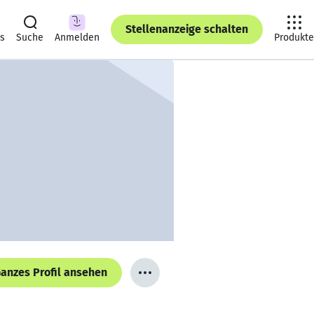
Stellenanzeige schalten
ts
Suche
Anmelden
Produkte
anzes Profil ansehen