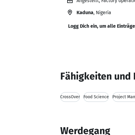
Angestellt, Factory operat
Kaduna
, Nigeria
Logg Dich ein, um alle Einträg
Fähigkeiten und 
CrossOver
Food Science
Project Ma
Werdegang