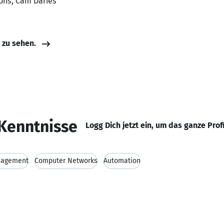
ions, Câm Daries
e zu sehen.
Kenntnisse
Logg Dich jetzt ein, um das ganze Prof
nagement
Computer Networks
Automation