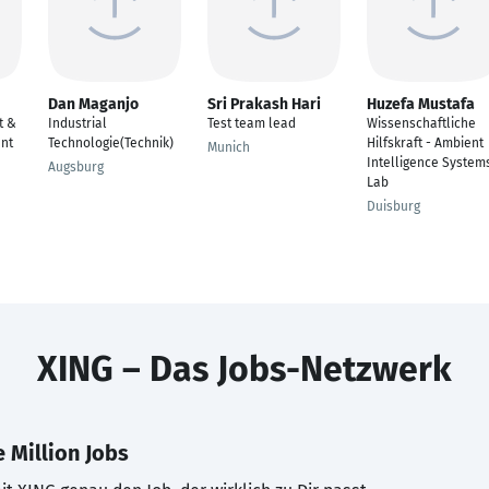
Dan Maganjo
Sri Prakash Hari
Huzefa Mustafa
t &
Industrial
Test team lead
Wissenschaftliche
nt
Technologie(Technik)
Hilfskraft - Ambient
Munich
Intelligence System
Augsburg
Lab
Duisburg
XING – Das Jobs-Netzwerk
 Million Jobs