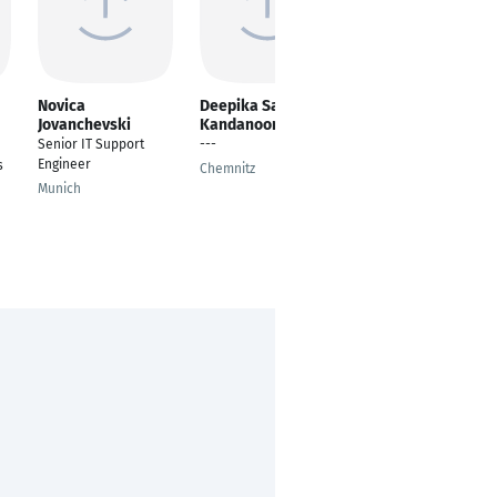
Novica
Deepika Sahi
Priyam Kakadiya
Jovanchevski
Kandanoor
---
Senior IT Support
---
Bremerhaven
Engineer
s
Chemnitz
Munich