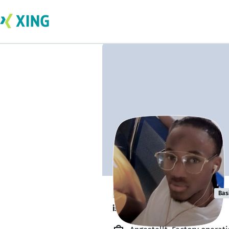
Nicholas Oliver
Bas
is looking to socialise. 👋