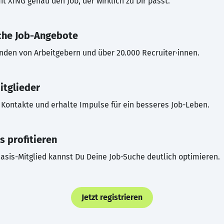
t XING genau den Job, der wirklich zu Dir passt.
che Job-Angebote
inden von Arbeitgebern und über 20.000 Recruiter·innen.
itglieder
Kontakte und erhalte Impulse für ein besseres Job-Leben.
s profitieren
asis-Mitglied kannst Du Deine Job-Suche deutlich optimieren.
Jetzt registrieren