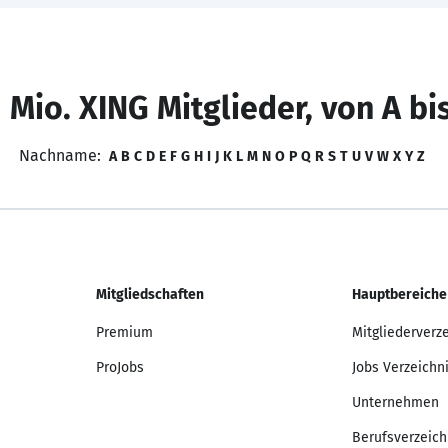
 Mio. XING Mitglieder, von A bi
Nachname:
A
B
C
D
E
F
G
H
I
J
K
L
M
N
O
P
Q
R
S
T
U
V
W
X
Y
Z
Mitgliedschaften
Hauptbereiche
Premium
Mitgliederverz
ProJobs
Jobs Verzeichn
Unternehmen
Berufsverzeich