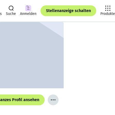
Stellenanzeige schalten
ts
Suche
Anmelden
Produkte
anzes Profil ansehen