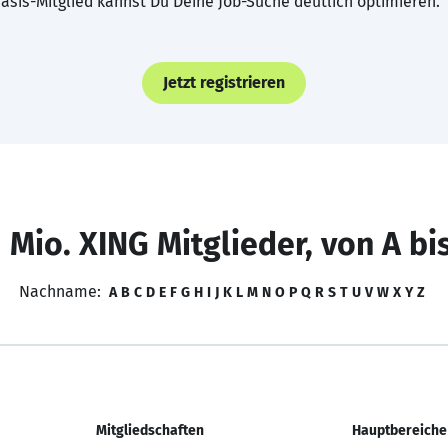
asis-Mitglied kannst Du Deine Job-Suche deutlich optimieren.
Jetzt registrieren
 Mio. XING Mitglieder, von A bi
Nachname:
A
B
C
D
E
F
G
H
I
J
K
L
M
N
O
P
Q
R
S
T
U
V
W
X
Y
Z
Mitgliedschaften
Hauptbereiche