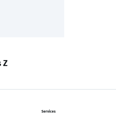
s Z
Services