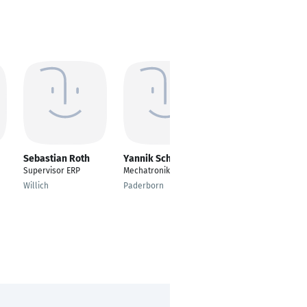
Sebastian Roth
Yannik Schäfer
Stefan Schneider
Supervisor ERP
Mechatronik
Technical Business
Analyst
Willich
Paderborn
Hamburg