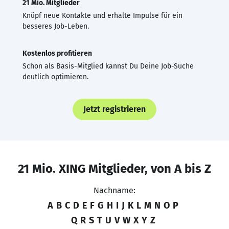
21 Mio. Mitglieder
Knüpf neue Kontakte und erhalte Impulse für ein
besseres Job-Leben.
Kostenlos profitieren
Schon als Basis-Mitglied kannst Du Deine Job-Suche
deutlich optimieren.
Jetzt registrieren
21 Mio. XING Mitglieder, von A bis Z
Nachname:
A
B
C
D
E
F
G
H
I
J
K
L
M
N
O
P
Q
R
S
T
U
V
W
X
Y
Z